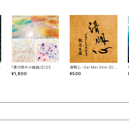
『夏の雨の小組曲』【CD】
清明心 -Sei Mei Shin-【C
D】
¥1,800
¥500