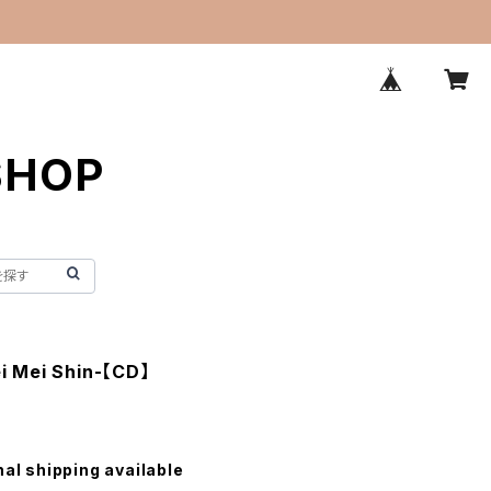
SHOP
 Mei Shin-【CD】
nal shipping available