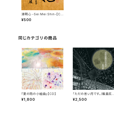
清明心 -Sei Mei Shin-【C
D】
¥500
同じカテゴリの商品
『夏の雨の小組曲』【CD】
「ただの思い月です。/飯島玄
麒」 【CD】
¥1,800
¥2,500