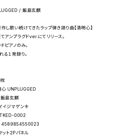
LUGGED / 飯島玄麒
作し歌い続けてきたラップ弾き語り曲【清明心】
てアンプラグドver.にてリリース。
ンドピアノのみ。
れる１発録り。
1枚
心 UNPLUGGED
：飯島玄麒
イイジマゲンキ
KED-0002
4589854550023
ケット2Pパネル