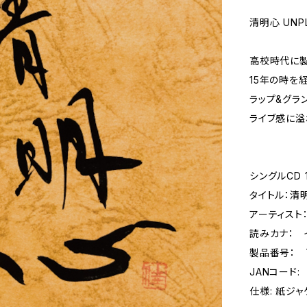
清明心 UNP
高校時代に製
15年の時を経
ラップ&グラ
ライブ感に溢
シングルCD 
タイトル：清明
アーティスト
読みカナ： 
製品番号： T
JANコード: 
仕様: 紙ジャ