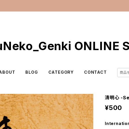
uNeko_Genki ONLINE 
ABOUT
BLOG
CATEGORY
CONTACT
清明心 -Sei
¥500
Internatio