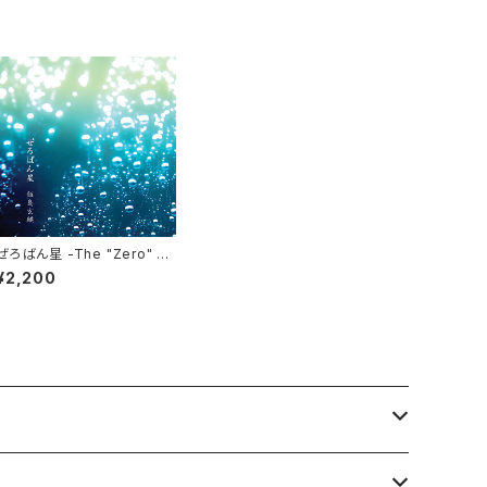
ぜろばん星 -The "Zero" St
ar- 【CD】
¥2,200