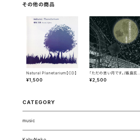
その他の商品
Natural Planetarium【CD】
「ただの思い月です。/飯島玄
麒」 【CD】
¥1,500
¥2,500
CATEGORY
music
CD
KabuNeko