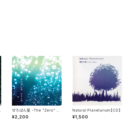
ぜろばん星 -The "Zero" St
Natural Planetarium【CD】
ar- 【CD】
¥2,200
¥1,500