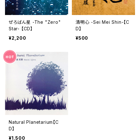
ぜろばん星 -The "Zero"
清明心 -Sei Mei Shin-【C
Star- 【CD】
D】
¥2,200
¥500
Natural Planetarium【C
D】
¥1,500