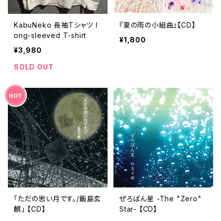
KabuNeko 長袖Tシャツ l
『夏の雨の小組曲』【CD】
ong-sleeved T-shirt
¥1,800
¥3,980
SOLD OUT
「ただの思い月です。/飯島玄
ぜろばん星 -The "Zero"
麒」 【CD】
Star- 【CD】