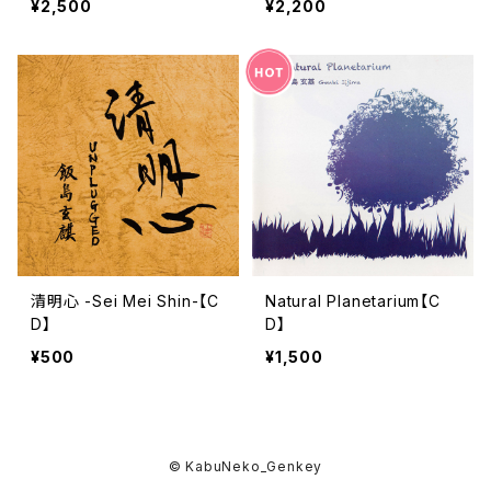
¥2,500
¥2,200
清明心 -Sei Mei Shin-【C
Natural Planetarium【C
D】
D】
¥500
¥1,500
© KabuNeko_Genkey